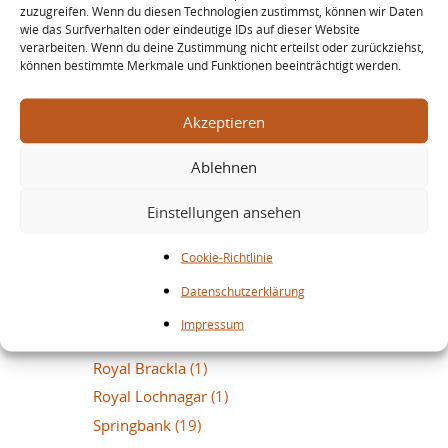
zuzugreifen. Wenn du diesen Technologien zustimmst, können wir Daten
Littlemill
(3)
wie das Surfverhalten oder eindeutige IDs auf dieser Website
verarbeiten. Wenn du deine Zustimmung nicht erteilst oder zurückziehst,
Lochside
(1)
können bestimmte Merkmale und Funktionen beeinträchtigt werden.
Longmorn
(1)
Macallan
(98)
Akzeptieren
Mannochmore
(1)
Ablehnen
Millburn
(2)
Miltonduff
(2)
Einstellungen ansehen
Mortlach
(6)
North Port
(1)
Cookie-Richtlinie
Port Ellen
(28)
Datenschutzerklärung
Pulteney
(2)
Impressum
Rosebank
(4)
Royal Brackla
(1)
Royal Lochnagar
(1)
Springbank
(19)