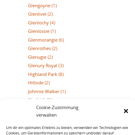
Glengoyne
(1)
Glenlivet
(2)
Glenlochy
(4)
Glenlossie
(1)
Glenmorangie
(6)
Glenrothes
(2)
Glenugie
(2)
Glenury Royal
(3)
Highland Park
(8)
Hillside
(2)
Johnnie Walker
(1)
Kinclaith
(1)
Cookie-Zustimmung
Lagavulin
(7)
verwalten
Laphroaig
(10)
Linkwood
(3)
Um dir ein optimales Erlebnis zu bieten, verwenden wir Technologien wie
Cookies, um Geräteinformationen zu speichern und/oder darauf
Linlithgow
(1)