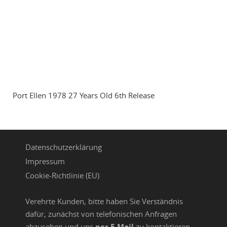
Port Ellen 1978 27 Years Old 6th Release
Datenschutzerklärung
Impressum
Cookie-Richtlinie (EU)
Verehrte Kunden, bitte haben Sie Verständnis
dafür, zunächst von telefonischen Anfragen
abzusehen und uns
per E-Mail
zu kontaktieren,