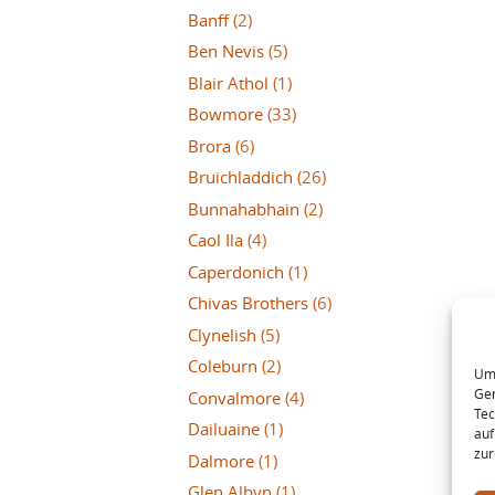
Banff
(2)
Ben Nevis
(5)
Blair Athol
(1)
Bowmore
(33)
Brora
(6)
Bruichladdich
(26)
Bunnahabhain
(2)
Caol Ila
(4)
Caperdonich
(1)
Chivas Brothers
(6)
Clynelish
(5)
Coleburn
(2)
Um 
Ger
Convalmore
(4)
Tec
Dailuaine
(1)
auf
zur
Dalmore
(1)
Glen Albyn
(1)