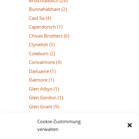
Bruichladdich
(26)
Bunnahabhain
(2)
Caol Ila
(4)
Caperdonich
(1)
Chivas Brothers
(6)
Clynelish
(5)
Coleburn
(2)
Convalmore
(4)
Dailuaine
(1)
Dalmore
(1)
Glen Albyn
(1)
Glen Gordon
(1)
Glen Grant
(9)
Glen Keith
(3)
Cookie-Zustimmung
Glen Mhor
(1)
verwalten
Glen Moray
(1)