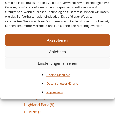
Glen Ord
(1)
Um dir ein optimales Erlebnis zu bieten, verwenden wir Technologien wie
Cookies, um Geräteinformationen zu speichern und/oder darauf
Glenburgie
(2)
zuzugreifen. Wenn du diesen Technologien zustimmst, können wir Daten
wie das Surfverhalten oder eindeutige IDs auf dieser Website
Glendronach
(5)
verarbeiten. Wenn du deine Zustimmung nicht erteilst oder zurückziehst,
Glenfarclas
(44)
können bestimmte Merkmale und Funktionen beeinträchtigt werden.
Glenfiddich
(7)
Glenglassaugh
(4)
Akzeptieren
Glengoyne
(1)
Ablehnen
Glenlivet
(2)
Glenlochy
(4)
Einstellungen ansehen
Glenlossie
(1)
Cookie-Richtlinie
Glenmorangie
(6)
Glenrothes
(2)
Datenschutzerklärung
Glenugie
(2)
Impressum
Glenury Royal
(3)
Highland Park
(8)
Hillside
(2)