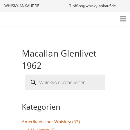
WHISKY-ANKAUF.DE
office@whisky-ankauf.de
Macallan Glenlivet
1962
Products
search
Kategorien
Amerikanischer Whiskey
(33)
A.H. Hirsch
(6)