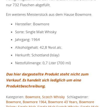
nur 732 Flaschen abgefüllt.
Ein weiteres Meisterstück aus dem Hause Bowmore.
Hersteller: Bowmore
Sorte: Single Malt Whisky
Jahrgang: 1964
Alkoholgehalt: 42,8 %vol.alc.
Herkunft: Schottland (Islay)
Nettofüllmenge: 0,7 Liter (700 ml)
Das hier dargestellte Produkt steht nicht zum
Verkauf. Es handelt sich lediglich um eine
Produktbeschreibung.
Kategorien:
Bowmore
,
Scotch Whisky
Schlagwörter:
Bowmore
,
Bowmore 1964
,
Bowmore 43 Years
,
Bowmore
Trilogy
,
Single Malt
,
Single Malt Scotch Whisky
,
Single Malt