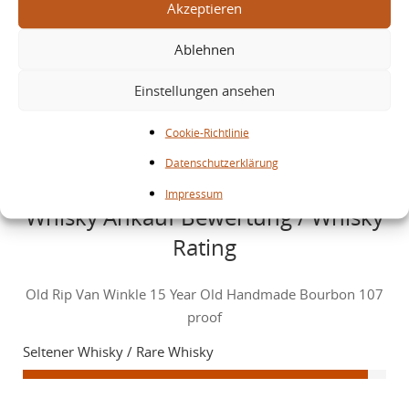
Akzeptieren
Ablehnen
Einstellungen ansehen
15 Jahre
Cookie-Richtlinie
Fassreife
Datenschutzerklärung
Impressum
Whisky Ankauf Bewertung / Whisky
Rating
Old Rip Van Winkle 15 Year Old Handmade Bourbon 107
proof
Seltener Whisky / Rare Whisky