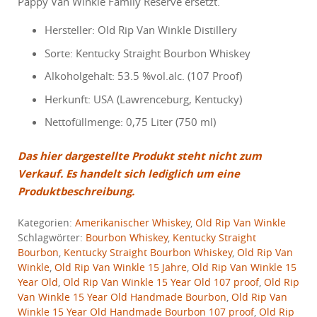
Pappy Van Winkle Family Reserve ersetzt.
Hersteller: Old Rip Van Winkle Distillery
Sorte: Kentucky Straight Bourbon Whiskey
Alkoholgehalt: 53.5 %vol.alc. (107 Proof)
Herkunft: USA (Lawrenceburg, Kentucky)
Nettofüllmenge: 0,75 Liter (750 ml)
Das hier dargestellte Produkt steht nicht zum
Verkauf. Es handelt sich lediglich um eine
Produktbeschreibung.
Kategorien:
Amerikanischer Whiskey
,
Old Rip Van Winkle
Schlagwörter:
Bourbon Whiskey
,
Kentucky Straight
Bourbon
,
Kentucky Straight Bourbon Whiskey
,
Old Rip Van
Winkle
,
Old Rip Van Winkle 15 Jahre
,
Old Rip Van Winkle 15
Year Old
,
Old Rip Van Winkle 15 Year Old 107 proof
,
Old Rip
Van Winkle 15 Year Old Handmade Bourbon
,
Old Rip Van
Winkle 15 Year Old Handmade Bourbon 107 proof
,
Old Rip