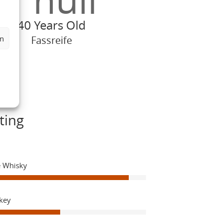
40 Years Old
en
Fassreife
ting
e Whisky
key