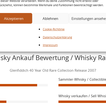
 dieser Website verarbeiten. Wenn du deine Zustimmung nicht erteilst oder
ückziehst, können bestimmte Merkmale und Funktionen beeinträchtigt werden.
Schottland / Dufftown
Akzeptieren
Ablehnen
Einstellungen anseh
Herkunft
Cookie-Richtlinie
Datenschutzerklärung
Impressum
sky Ankauf Bewertung / Whisky Ra
Glenfiddich 40 Year Old Rare Collection Release 2007
Sammler-Whisky / Collectibl
Whisky verkaufen / Sell Whis