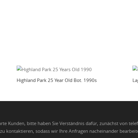
Highland Park 25 Year Old Bot. 1990s
La
rte Kunden, bitte haben Sie Verständnis dafür, zunächst von te
zu kontaktieren, sodass wir Ihre Anfragen nacheinander bearbei