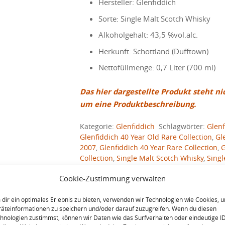
Hersteller: Glenfiddich
Sorte: Single Malt Scotch Whisky
Alkoholgehalt: 43,5 %vol.alc.
Herkunft: Schottland (Dufftown)
Nettofüllmenge: 0,7 Liter (700 ml)
Das hier dargestellte Produkt steht ni
um eine Produktbeschreibung.
Kategorie:
Glenfiddich
Schlagwörter:
Glenf
Glenfiddich 40 Year Old Rare Collection
,
Gl
2007
,
Glenfiddich 40 Year Rare Collection
,
G
Collection
,
Single Malt Scotch Whisky
,
Singl
Cookie-Zustimmung verwalten
dir ein optimales Erlebnis zu bieten, verwenden wir Technologien wie Cookies, 
äteinformationen zu speichern und/oder darauf zuzugreifen. Wenn du diesen
hnologien zustimmst, können wir Daten wie das Surfverhalten oder eindeutige I