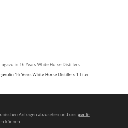
gavulin 16 Years White Horse Distillers 1 Liter
lefonischen Anfragen abzusehen und uns
per E-
ten können.