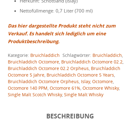
Herkunft: Schottland (Islay)
Nettofüllmenge: 0,7 Liter (700 ml)
Das hier dargestellte Produkt steht nicht zum
Verkauf. Es handelt sich lediglich um eine
Produktbeschreibung.
Kategorie:
Bruichladdich
Schlagwörter:
Bruichladdich
,
Bruichladdich Octomore
,
Bruichladdich Octomore 02.2
,
Bruichladdich Octomore 02.2 Orpheus
,
Bruichladdich
Octomore 5 Jahre
,
Bruichladdich Octomore 5 Years
,
Bruichladdich Octomore Orpheus
,
Islay
,
Octomore
,
Octomore 140 PPM
,
Octomore 61%
,
Octomore Whisky
,
Single Malt Scotch Whisky
,
Single Malt Whisky
BESCHREIBUNG