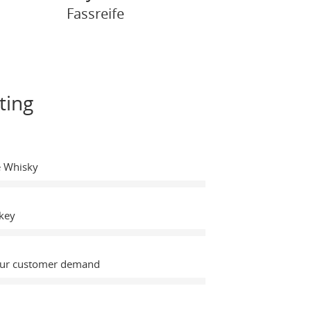
Fassreife
ting
e Whisky
key
Our customer demand