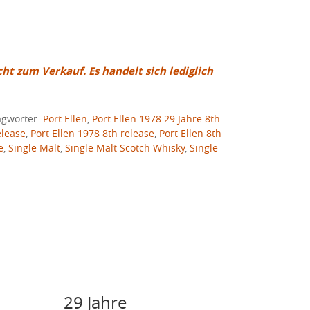
cht zum Verkauf. Es handelt sich lediglich
agwörter:
Port Ellen
,
Port Ellen 1978 29 Jahre 8th
elease
,
Port Ellen 1978 8th release
,
Port Ellen 8th
e
,
Single Malt
,
Single Malt Scotch Whisky
,
Single
29 Jahre