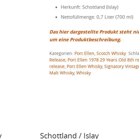
Herkunft: Schottland (Islay)
Nettofüllmenge: 0,7 Liter (700 ml)
Das hier dargestellte Produkt steht ni
um eine Produktbeschreibung.
Kategorien:
Port Ellen
,
Scotch Whisky
Schl
Release
,
Port Ellen 1978 29 Years Old 8th r
release
,
Port Ellen Whisky
,
Signatory Vintag
Malt Whisky
,
Whisky
y
Schottland / Islay