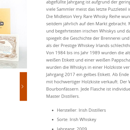
abgefüllte Jahrgang ist aufgrund der geri
viele Sammler meist das letzte Puzzleteil 
Die Midleton Very Rare Whisky Reihe wurd
seitdem jährlich auf den Markt gebracht. M
und begehrtesten irischen Whiskys und das
spiegelt die Geschichte der Brennerei un
als der Prestige Whiskey Irlands schlechth
Von 1984 bis ins Jahr 1989 wurden die al
weißen Etikett und einer weißen Pappscha
wurden die Whiskys in einer Holzkiste ver
Jahrgang 2017 ein gelbes Etikett. Ab End
mit hochwertiger Holzkiste verkauft. Der 
Bourbonfässern. Jede Flasche ist individue
Master Distillers.
Hersteller: Irish Distillers
Sorte: Irish Whiskey
Jahrgang: 2009