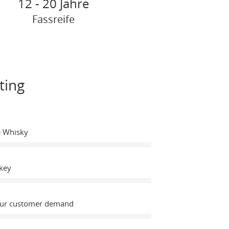
12 - 20 Jahre
Fassreife
ting
e Whisky
key
Our customer demand