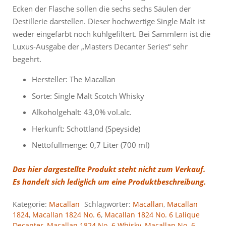
Ecken der Flasche sollen die sechs sechs Säulen der
Destillerie darstellen. Dieser hochwertige Single Malt ist
weder eingefärbt noch kühlgefiltert. Bei Sammlern ist die
Luxus-Ausgabe der „Masters Decanter Series“ sehr
begehrt.
Hersteller: The Macallan
Sorte: Single Malt Scotch Whisky
Alkoholgehalt: 43,0% vol.alc.
Herkunft: Schottland (Speyside)
Nettofüllmenge: 0,7 Liter (700 ml)
Das hier dargestellte Produkt steht nicht zum Verkauf.
Es handelt sich lediglich um eine Produktbeschreibung.
Kategorie:
Macallan
Schlagwörter:
Macallan
,
Macallan
1824
,
Macallan 1824 No. 6
,
Macallan 1824 No. 6 Lalique
Decanter
,
Macallan 1824 No. 6 Whisky
,
Macallan No. 6
,