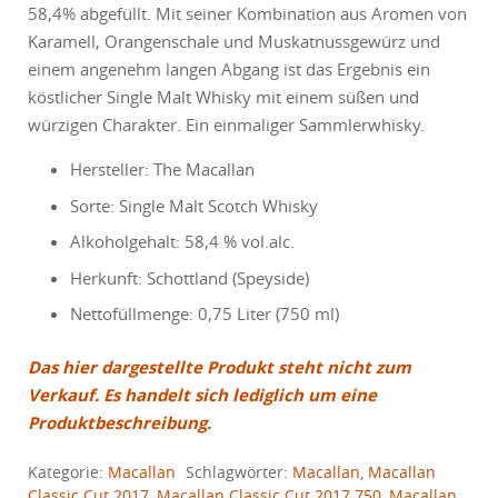
58,4% abgefüllt. Mit seiner Kombination aus Aromen von
Karamell, Orangenschale und Muskatnussgewürz und
einem angenehm langen Abgang ist das Ergebnis ein
köstlicher Single Malt Whisky mit einem süßen und
würzigen Charakter. Ein einmaliger Sammlerwhisky.
Hersteller: The Macallan
Sorte: Single Malt Scotch Whisky
Alkoholgehalt: 58,4 % vol.alc.
Herkunft: Schottland (Speyside)
Nettofüllmenge: 0,75 Liter (750 ml)
Das hier dargestellte Produkt steht nicht zum
Verkauf. Es handelt sich lediglich um eine
Produktbeschreibung.
Kategorie:
Macallan
Schlagwörter:
Macallan
,
Macallan
Classic Cut 2017
,
Macallan Classic Cut 2017 750
,
Macallan