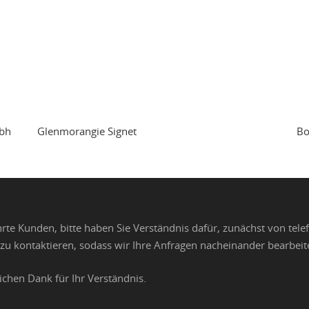
ubh
Glenmorangie Signet
Bo
rte Kunden, bitte haben Sie Verständnis dafür, zunächst von te
zu kontaktieren, sodass wir Ihre Anfragen nacheinander bearbei
ichen Dank für Ihr Verständnis.