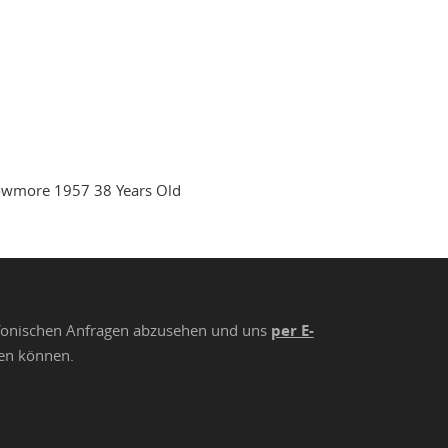
wmore 1957 38 Years Old
lefonischen Anfragen abzusehen und uns
per E-
ten können.