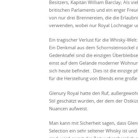
Besitzers, Kapitän William Barclay; Als vie
britischen Parlaments und ein enger Freun
von nur drei Brennereien, die die Erlaubn
verwenden, wobei nur Royal Lochnagar und
Ein tragischer Verlust für die Whisky-Wel
Ein Denkmal aus dem Schornsteinsockel d
Gedenktafel sind die einzigen Überbleibsel
einst auf dem Gelände moderner Wohnunge
sich heute befindet . Dies ist die einzige 
für die Herstellung von Blends eine große
Glenury Royal hatte den Ruf, außergewöhn
Stil geschätzt wurden, der dem der Ostküs
Nuancen aufweist.
Man kann mit Sicherheit sagen, dass Glen
Selection ein sehr seltener Whisky ist und