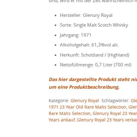
sind, wird er mit der Zeit wahrscheinlich 
Hersteller: Glenury Royal
Sorte: Single Malt Scotch Whisky
Jahrgang: 1971
Alkoholgehalt: 61,3%vol.alc.
Herkunft: Schottland / (Highland)
Nettofüllmenge: 0,7 Liter (700 ml)
Das hier dargestellte Produkt steht ni
um eine Produktbeschreibung.
Kategorie:
Glenury Royal
Schlagwörter:
Gl
1971 23 Year Old Rare Malts Selection
,
Glen
Rare Malts Selection
,
Glenury Royal 23 Year
Years ankauf
,
Glenury Royal 23 Years verka