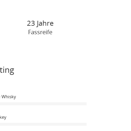
23 Jahre
Fassreife
ting
e Whisky
key