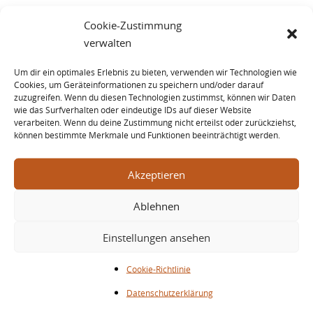
Cookie-Zustimmung
23 Jahre
verwalten
Fassreife
Um dir ein optimales Erlebnis zu bieten, verwenden wir Technologien wie
Cookies, um Geräteinformationen zu speichern und/oder darauf
zuzugreifen. Wenn du diesen Technologien zustimmst, können wir Daten
Whisky Ankauf Bewertung / Whisky
wie das Surfverhalten oder eindeutige IDs auf dieser Website
verarbeiten. Wenn du deine Zustimmung nicht erteilst oder zurückziehst,
Rating
können bestimmte Merkmale und Funktionen beeinträchtigt werden.
Bruichladdich Black Art 1990 Edition 04.1 23 Years
Akzeptieren
Seltener Whisky / Rare Whisky
Ablehnen
Einstellungen ansehen
Wertentwicklung / Performance
Cookie-Richtlinie
Datenschutzerklärung
Spekulatives Risiko / Speculation Risk