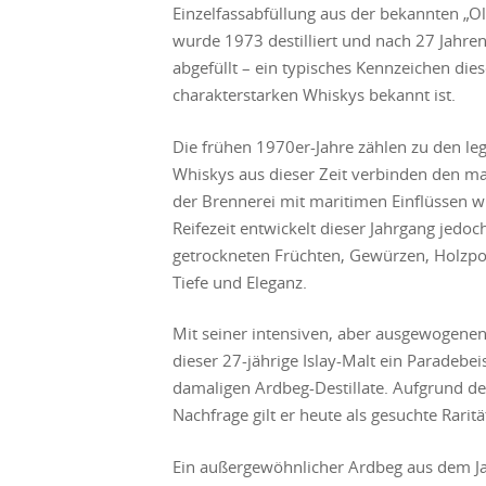
Einzelfassabfüllung aus der bekannten „Ol
wurde 1973 destilliert und nach 27 Jahren 
abgefüllt – ein typisches Kennzeichen diese
charakterstarken Whiskys bekannt ist.
Die frühen 1970er-Jahre zählen zu den l
Whiskys aus dieser Zeit verbinden den m
der Brennerei mit maritimen Einflüssen wi
Reifezeit entwickelt dieser Jahrgang jedoc
getrockneten Früchten, Gewürzen, Holzpol
Tiefe und Eleganz.
Mit seiner intensiven, aber ausgewogenen 
dieser 27-jährige Islay-Malt ein Paradebei
damaligen Ardbeg-Destillate. Aufgrund de
Nachfrage gilt er heute als gesuchte Rarit
Ein außergewöhnlicher Ardbeg aus dem Jahr