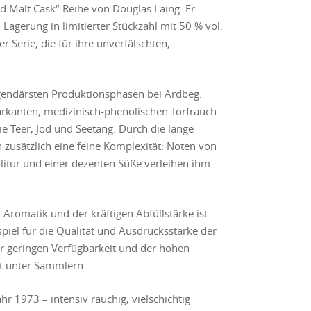
d Malt Cask“-Reihe von Douglas Laing. Er
Lagerung in limitierter Stückzahl mit 50 % vol.
r Serie, die für ihre unverfälschten,
egendärsten Produktionsphasen bei Ardbeg.
arkanten, medizinisch-phenolischen Torfrauch
e Teer, Jod und Seetang. Durch die lange
h zusätzlich eine feine Komplexität: Noten von
itur und einer dezenten Süße verleihen ihm
Aromatik und der kräftigen Abfüllstärke ist
spiel für die Qualität und Ausdrucksstärke der
r geringen Verfügbarkeit und der hohen
ät unter Sammlern.
 1973 – intensiv rauchig, vielschichtig