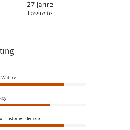
27 Jahre
Fassreife
ting
e Whisky
key
Our customer demand